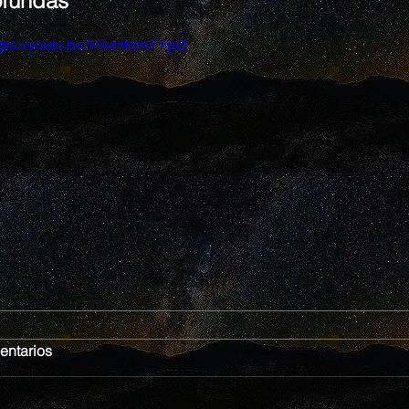
ofundas
tps://youtu.be/V5vmfomTYpQ
ntarios