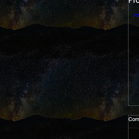
Pr
ht
Come