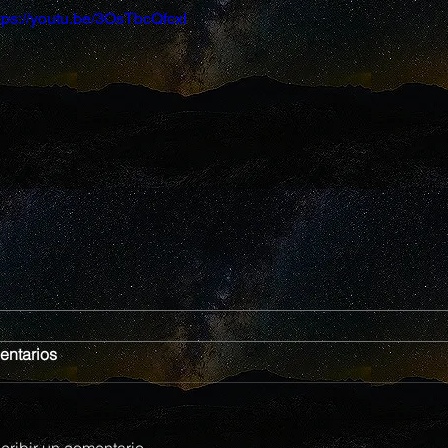
tps://youtu.be/3OsTbcQfcxI
ntarios
cribir un comentario...