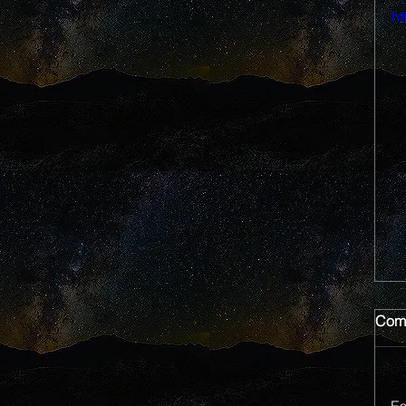
ht
Come
Es