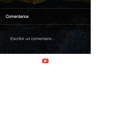
Comentarios
Escribir un comentario...
Explora
Acerca de
Origenes de Aplicación mental
Programa de estudios
Videos IMAM
Servicios y pagos
Nuestro Blog
Libros impresos
Tienda on line
Preguntas frecuentes
aviso de privacidad
© 1985-2025 Copyright IMAM. All rights reserved