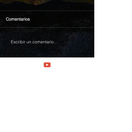
Comentarios
Escribir un comentario...
Explora
Acerca de
Origenes de Aplicación mental
Programa de estudios
Videos IMAM
Servicios y pagos
Nuestro Blog
Libros impresos
Tienda on line
Preguntas frecuentes